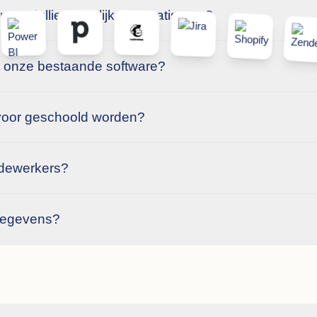
nen jullie eigenlijk automatiseren?
t onze bestaande software?
rvoor geschoold worden?
edewerkers?
 gegevens?