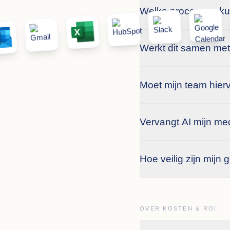
Welke processen kun
Werkt dit samen me
Moet mijn team hie
Vervangt AI mijn m
Hoe veilig zijn mijn
OVER KOSTEN & ROI