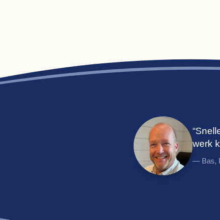
“Snell
werk 
— Bas, 