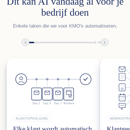
Dit kan AI vandaag al voor je
bedrijf doen
Enkele taken die we voor KMO's automatiseren.
1
/
6
Day 1
Day 3
Day 7
Booked
KLANTOPVOLGING
ADMINISTRA
Elke klant wordt automatisch
Klantge